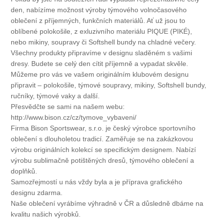
den, nabízíme možnost výroby týmového volnočasového
oblečení z příjemných, funkčních materiálů. Ať už jsou to
oblíbené polokošile, z exluzivního materiálu PIQUE (PIKÉ),
nebo mikiny, soupravy či Softshell bundy na chladné večery.
Všechny produkty připravíme v designu sladěném s vašimi
dresy. Budete se celý den cítit příjemně a vypadat skvěle.
Můžeme pro vás ve vašem originálním klubovém designu
připravit – polokošile, týmové soupravy, mikiny, Softshell bundy,
ručníky, týmové vaky a další.
Přesvědčte se sami na našem webu:
http://www.bison.cz/cz/tymove_vybaveni/
Firma Bison Sportswear, s.r.o. je český výrobce sportovního
oblečení s dlouholetou tradicí. Zaměřuje se na zakázkovou
výrobu originálních kolekcí se specifickým designem. Nabízí
výrobu sublimačně potištěných dresů, týmového oblečení a
doplňků.
Samozřejmostí u nás vždy byla a je příprava grafického
designu zdarma.
Naše oblečení vyrábíme výhradně v ČR a důsledně dbáme na
kvalitu našich výrobků.