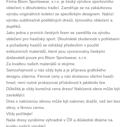
Firma Bison Sportswear, s.r.o. je český výrobce sportovního
oblečení s dlouholetou tradicí. Zaměřuje se na zakázkovou
výrobu originálních kolekcí se specifickým designem. Nabízí
výrobu sublimačně potištěných dresů, týmového oblečení a
doplňků.
Jako jedna z prvních českých firem se zaměřila na výrobu
oblečení pro hasičský sport. Dlouholeté zkušenosti s potřebami
a požadavky hasičů se odrážejí především v použití
exkluzivních materiálů, které jsou vyvzorovány českými
dodavateli pouze pro Bison Sportswear, s.r.o.
Za kvalitou našich materiálů si stojíme.
Samozřejmostí u nás vždy byla a je příprava grafického
designu zdarma. Férové ceny u nás dostanou všichni hasiči
hned, není nutné prokazovat příslušnost k jakékoliv lize.
Důležitá je vždy konečná cena dresu! Nabízená sleva může být
zavádějící.
Dres s nabízenou slevou může být nakonec dražší, než ten bez
slevy, s férovu cenou.
Vždy počítejte!
Naše dresy vyrábíme výhradně v ČR a důsledně dbáme na
kvalitu našich výrobků.