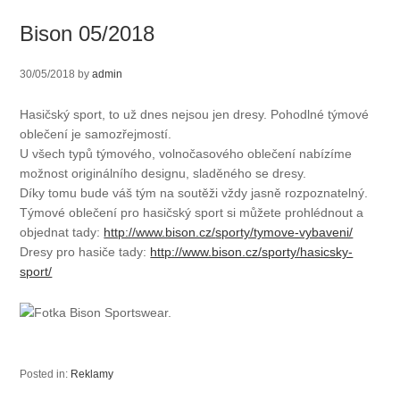
Bison 05/2018
30/05/2018
by
admin
Hasičský sport, to už dnes nejsou jen dresy. Pohodlné týmové
oblečení je samozřejmostí.
U všech typů týmového, volnočasového oblečení nabízíme
možnost originálního designu, sladěného se dresy.
Díky tomu bude váš tým na soutěži vždy jasně rozpoznatelný.
Týmové oblečení pro hasičský sport si můžete prohlédnout a
objednat tady:
http://www.bison.cz/
sporty/tymove-vybaveni/
Dresy pro hasiče tady:
http://www.bison.cz/
sporty/hasicsky-
sport/
Posted in:
Reklamy