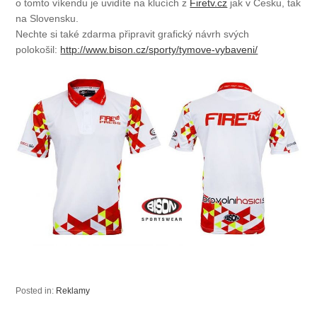
o tomto víkendu je uvidíte na klucích z
Firetv.cz
jak v Česku, tak
na Slovensku.
Nechte si také zdarma připravit grafický návrh svých
polokošil:
http://www.bison.cz/
sporty/tymove-vybaveni/
Posted in:
Reklamy