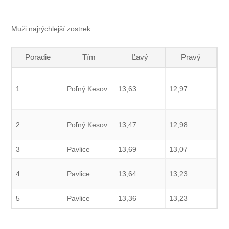
Muži najrýchlejší zostrek
Poradie
Tím
Ľavý
Pravý
1
Poľný Kesov
13,63
12,97
12
2
Poľný Kesov
13,47
12,98
12
3
Pavlice
13,69
13,07
13
4
Pavlice
13,64
13,23
13
5
Pavlice
13,36
13,23
13