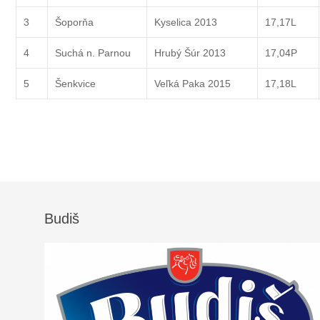
3
Šoporňa
Kyselica 2013
17,17L
4
Suchá n. Parnou
Hrubý Šúr 2013
17,04P
5
Šenkvice
Veľká Paka 2015
17,18L
Budiš