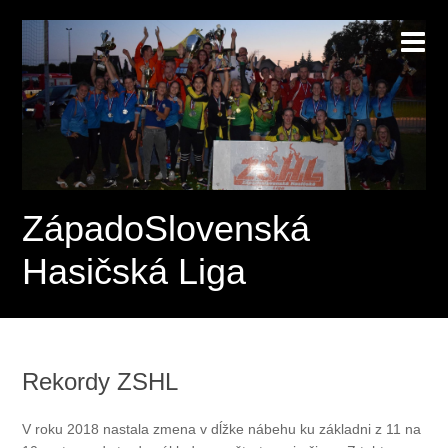
ZápadoSlovenská
Hasičská Liga
Rekordy ZSHL
V roku 2018 nastala zmena v dĺžke nábehu ku základni z 11 na