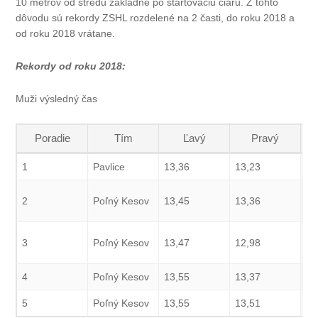
10 metrov od stredu základne po štartovaciu čiaru. Z tohto
dôvodu sú rekordy ZSHL rozdelené na 2 časti, do roku 2018 a
od roku 2018 vrátane.
Rekordy od roku 2018:
Muži výsledný čas
Poradie
Tím
Ľavý
Pravý
1
Pavlice
13,36
13,23
13
2
Poľný Kesov
13,45
13,36
13
3
Poľný Kesov
13,47
12,98
13
4
Poľný Kesov
13,55
13,37
13
5
Poľný Kesov
13,55
13,51
13